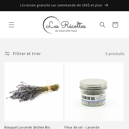
et
LIvraison gratuite sur commande de 100$ et plus
passer
au
contenu
Panier
Filtrer et trier
5 produits
Bouquet Lavande Séchée Bio
Fleur de sel - Lavande