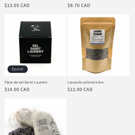
Prix
$13.05 CAD
Prix
$8.70 CAD
régulier
régulier
Épuisé
Fleur de sel Saint-Laurent
Lavande culinaire bio
Prix
$14.00 CAD
Prix
$12.00 CAD
régulier
régulier